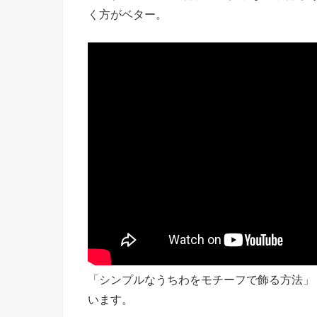
く方がベター。
「シンプルなうちわをモチーフで飾る方法」
います。