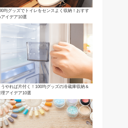
100均グッズでトイレをセンスよく収納！おすす
めアイデア10選
こうやれば片付く！100均グッズの冷蔵庫収納＆
整理アイデア10選