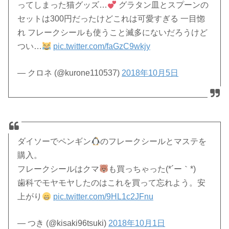
ってしまった猫グッズ…
グラタン皿とスプーンの
セットは300円だったけどこれは可愛すぎる 一目惚
れ フレークシールも使うこと滅多にないだろうけど
つい…
pic.twitter.com/faGzC9wkjy
— クロネ (@kurone110537)
2018年10月5日
ダイソーでペンギン
のフレークシールとマステを
購入。
フレークシールはクマ
も買っちゃった(*´ー｀*)
歯科でモヤモヤしたのはこれを買って忘れよう。安
上がり
pic.twitter.com/9HL1c2JFnu
— つき (@kisaki96tsuki)
2018年10月1日