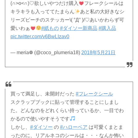
(∩˃o˂∩)♡欲しいやつだけ購入
フレークシールは
キラキラも入っててたまらん
あと私の大好きなシ
リーズビーチのステッカー\( °Д° )/♡あいかわらず可
愛いわぁ
#紙もの
#ダイソー新商品
#購入品
pic.twitter.com/v6BwLIzav0
— meria❁ (@coco_plumeria18)
2018年5月21日
買って満足し、未開封だった
#フレークシール
スクラップブックに貼って管理することにしまし
た。どんなのをどれくらい持っているか、一目でわ
かるので使いやすそうです
しかし、
#ダイソー
の
#ハローベア
は可愛くまとま
ったのに、リアルネコのシールは・・・なんか怖い