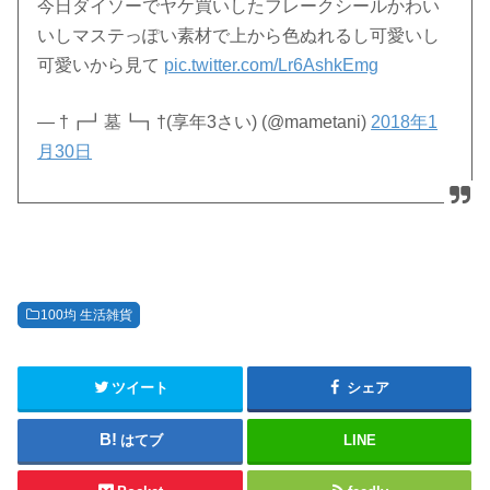
今日ダイソーでヤケ買いしたフレークシールかわい
いしマステっぽい素材で上から色ぬれるし可愛いし
可愛いから見て
pic.twitter.com/Lr6AshkEmg
— †┏┛墓┗┓†(享年3さい) (@mametani)
2018年1
月30日
100均 生活雑貨
ツイート
シェア
はてブ
LINE