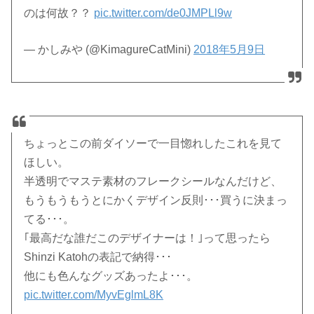
のは何故？？
pic.twitter.com/de0JMPLl9w
— かしみや (@KimagureCatMini)
2018年5月9日
ちょっとこの前ダイソーで一目惚れしたこれを見て
ほしい。
半透明でマステ素材のフレークシールなんだけど、
もうもうもうとにかくデザイン反則･･･買うに決まっ
てる･･･。
｢最高だな誰だこのデザイナーは！｣って思ったら
Shinzi Katohの表記で納得･･･
他にも色んなグッズあったよ･･･。
pic.twitter.com/MyvEglmL8K