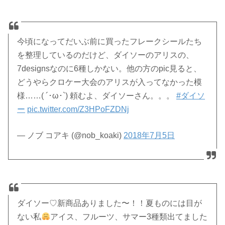
今頃になってだいぶ前に買ったフレークシールたち
を整理しているのだけど、ダイソーのアリスの、
7designsなのに6種しかない。他の方のpic見ると、
どうやらクロケー大会のアリスが入ってなかった模
様……( ´･ω･`) 頼むよ、ダイソーさん。。。
#ダイソ
ー
pic.twitter.com/Z3HPoFZDNj
— ノブ コアキ (@nob_koaki)
2018年7月5日
ダイソー♡新商品ありました〜！！夏ものには目が
ない私
アイス、フルーツ、サマー3種類出てました