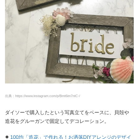
出典：https://www.instagram.com/p/Bmt6im7ntC-/
ダイソーで購入したという写真立てをベースに、貝殻や
造花をグルーガンで固定してデコレーション。
100均「造花」で作れる！お洒落DIYアレンジのデザイ