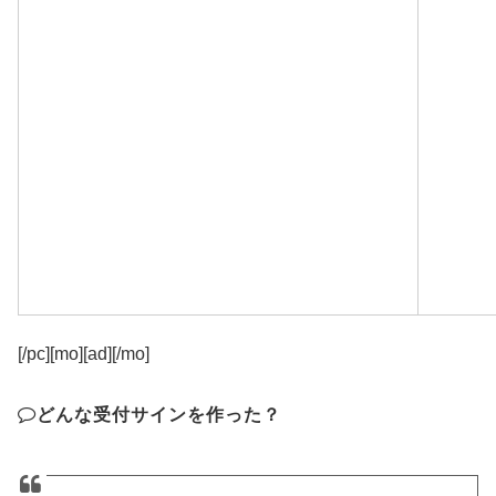
[/pc][mo][ad][/mo]
どんな受付サインを作った？