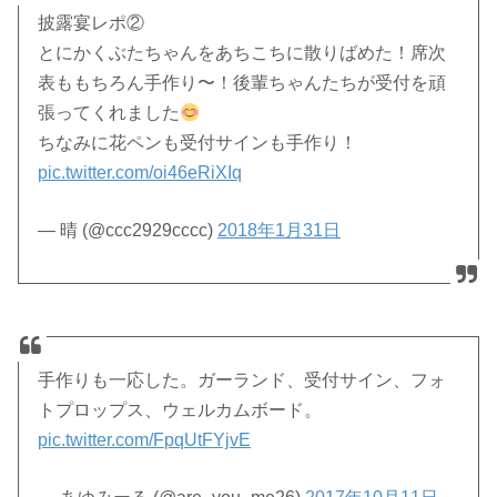
披露宴レポ②
とにかくぶたちゃんをあちこちに散りばめた！席次
表ももちろん手作り〜！後輩ちゃんたちが受付を頑
張ってくれました
ちなみに花ペンも受付サインも手作り！
pic.twitter.com/oi46eRiXIq
— 晴 (@ccc2929cccc)
2018年1月31日
手作りも一応した。ガーランド、受付サイン、フォ
トプロップス、ウェルカムボード。
pic.twitter.com/FpqUtFYjvE