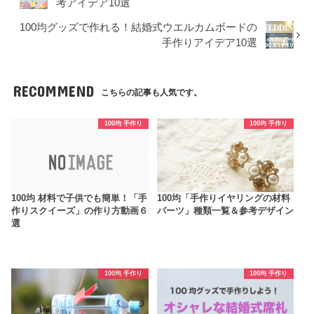
考アイデア10選
100均グッズで作れる！結婚式ウエルカムボードの
手作りアイデア10選
RECOMMEND
こちらの記事も人気です。
100均 手作り
100均 手作り
100均 材料で子供でも簡単！「手
100均「手作りイヤリングの材料
作りスクイーズ」の作り方動画６
パーツ」種類一覧＆参考デザイン
選
100均 手作り
100均 手作り