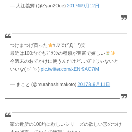
— 大江義輝 (@Zyan2Ooe)
2017年9月12日
つけまつげ買った
ｾﾘｱで(*´Д｀*)笑
最近は100均でもﾌﾞﾗｳﾝの種類が豊富で嬉しい
今週末のおでかけに使うんだけど…ﾊｽﾞﾚじゃないと
いいな( ◌´ `◌ )
pic.twitter.com/xENr9AC7tM
— まこと (@murahashimakoto)
2017年9月11日
家の近所の100均に欲しいシリーズの欲しい形のつけ