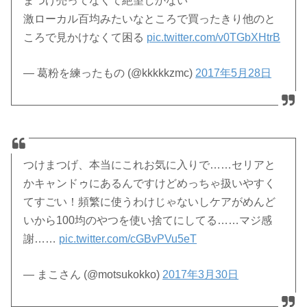
まつげ売ってなくて絶望しかない
激ローカル百均みたいなところで買ったきり他のと
ころで見かけなくて困る
pic.twitter.com/v0TGbXHtrB
— 葛粉を練ったもの (@kkkkkzmc)
2017年5月28日
つけまつげ、本当にこれお気に入りで……セリアと
かキャンドゥにあるんですけどめっちゃ扱いやすく
てすごい！頻繁に使うわけじゃないしケアがめんど
いから100均のやつを使い捨てにしてる……マジ感
謝……
pic.twitter.com/cGBvPVu5eT
— まこさん (@motsukokko)
2017年3月30日