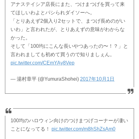
アナステイシア店長にまた、つけまつげを買って来
てほしいわよとパシられダイソーへ。
「とりあえず2個入り2セットで、まつげ長めのがい
いわ」と言われたが、とりあえずの意味がわからな
かった。
そして「100均にこんな長いやつあったの〜！？」と
言われましても初めて買うので知りましぇん。
pic.twitter.com/CEmYAy8Vep
— 湯村章平 (@YumuraShohei)
2017年10月1日
100均のハロウィン向けのつけまつげコーナーが凄い
ことになってる！
pic.twitter.com/m8hShZsAm0