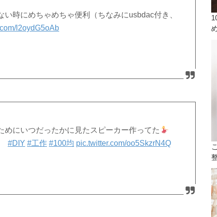
い時にめちゃめちゃ便利（ちなみにusbdac付き、
er.com/l2oydG5oAb
ためにいつだったかに見たスピーカー作ってた
#DIY
#工作
#100均
pic.twitter.com/oo5SkzrN4Q