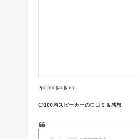
[/pc][mo][ad][/mo]
100均スピーカーの口コミ＆感想