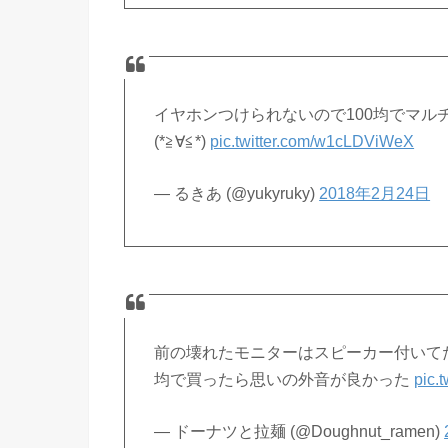
イヤホンつけられないので100均でマ
(*≧∀≦*)
pic.twitter.com/w1cLDViWeX
— るきあ (@yukyruky)
2018年2月24日
前の壊れたモニターはスピーカー付いて
均で買ったら思いの外音が良かった
pic.
— ドーナツと拉麺 (@Doughnut_ramen)