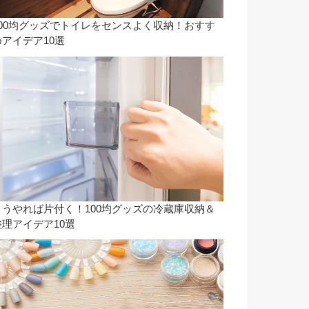
100均グッズでトイレをセンスよく収納！おすす
めアイデア10選
こうやれば片付く！100均グッズの冷蔵庫収納＆
整理アイデア10選