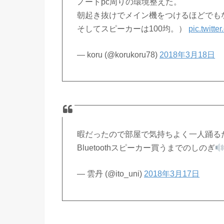
ノートpc周りの環境整えた。
朝起き抜けでメイン機をつけるほどでもな
そしてスピーカーは100均。）
pic.twitt
— koru (@korukoru78)
2018年3月18日
暇だったので部屋で気持ちよく一人踊る
Bluetoothスピーカー買うまでのしのぎ
— 雲丹 (@ito_uni)
2018年3月17日