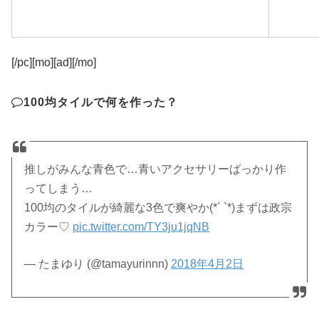
[/pc][mo][ad][/mo]
100均タイルで何を作った？
推しがみんな青色で…青いアクセサリーばっかり作
ってしまう…
100均のタイルが綺麗な3色で爽やか(*´ `*)まずは政宗
カラー♡
pic.twitter.com/TY3ju1jqNB
— たまゆり (@tamayurinnn)
2018年4月2日