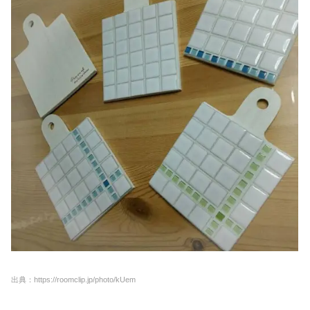
出典：https://roomclip.jp/photo/kUem