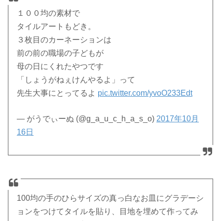
１００均の素材で
タイルアートもどき。
３枚目のカーネーションは
前の前の職場の子どもが
母の日にくれたやつです
「しょうがねぇけんやるよ」って
先生大事にとってるよ
pic.twitter.com/yvoO233Edt
— がうでぃーぬ (@g_a_u_c_h_a_s_o)
2017年10月
16日
100均の手のひらサイズの真っ白なお皿にグラデーシ
ョンをつけてタイルを貼り、目地を埋めて作ってみ