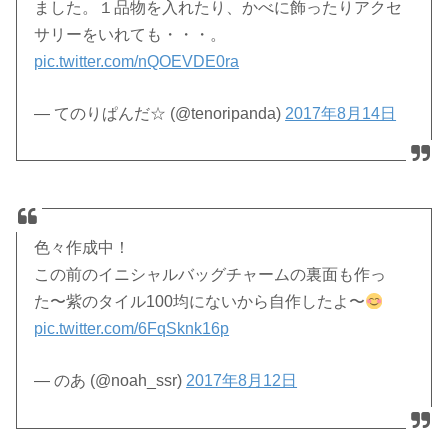
ました。１品物を入れたり、かべに飾ったりアクセ
サリーをいれても・・・。
pic.twitter.com/nQOEVDE0ra
— てのりぱんだ☆ (@tenoripanda)
2017年8月14日
色々作成中！
この前のイニシャルバッグチャームの裏面も作っ
た〜紫のタイル100均にないから自作したよ〜
pic.twitter.com/6FqSknk16p
— のあ (@noah_ssr)
2017年8月12日