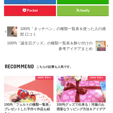
Pocket
feedly
100均「タッチペン」の種類一覧表＆使った人の感
想 口コミ
100均「誕生日グッズ」の種類一覧表＆飾り付けの
参考アイデアまとめ
RECOMMEND
こちらの記事も人気です。
100均 手作り
100均 手作り
100均「フェルトの種類一覧表」
100均グッズで出来る！洋服のお
プレゼントした手作り作品も紹
洒落なラッピング方法＆アイデア