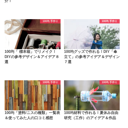
介！
100均 手作り
100均 手作り
100均「 標本箱」でリメイク！
100均グッズで作れる！DIY「傘
DIYの参考デザイン＆アイデア８
立て」の参考アイデア＆デザイン
選
７選
100均 手作り
100均 手作り
100均「塗料/ニスの種類」一覧表
100均材料で作れる！夏休み自由
＆使ってみた人の口コミ感想
研究（工作）のアイデア＆作品