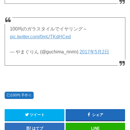
100均のガラスタイルでイヤリング～
pic.twitter.com/0mUTKdHCed
— やまぐりん (@guchima_rinrin)
2017年5月2日
100均 手作り
ツイート
シェア
はてブ
LINE