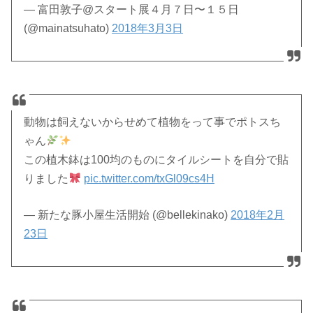
— 富田敦子@スタート展４月７日〜１５日
(@mainatsuhato)
2018年3月3日
動物は飼えないからせめて植物をって事でポトスち
ゃん
この植木鉢は100均のものにタイルシートを自分で貼
りました
pic.twitter.com/txGl09cs4H
— 新たな豚小屋生活開始 (@bellekinako)
2018年2月
23日