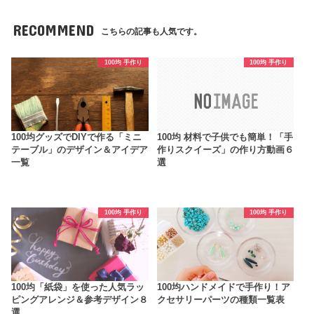
RECOMMEND
こちらの記事も人気です。
100均 手作り
100均 手作り
100均グッズでDIYで作る「ミニ
100均 材料で子供でも簡単！「手
テーブル」のデザイン＆アイデア
作りスクイーズ」の作り方動画６
一覧
選
100均 手作り
100均 手作り
100均「紙袋」を使った人気ラッ
100均ハンドメイドで手作り！ア
ピングアレンジ＆参考デザイン８
クセサリーパーツの種類一覧表
選