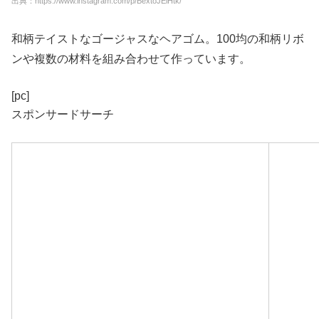
出典：https://www.instagram.com/p/BextoJElHtk/
和柄テイストなゴージャスなヘアゴム。100均の和柄リボ
ンや複数の材料を組み合わせて作っています。
[pc]
スポンサードサーチ