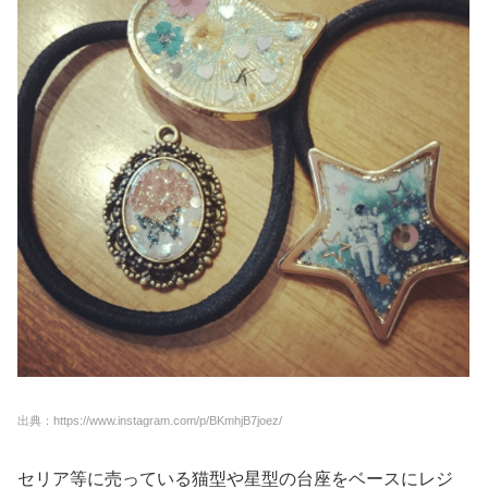
出典：https://www.instagram.com/p/BKmhjB7joez/
セリア等に売っている猫型や星型の台座をベースにレジ