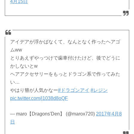
4月15日
アイデアが浮かばなくて、なんとなく作ったヘアゴ
ムww
とりあえずやっつけで歯車付けたけど、後でどうに
かしないとw
ヘアアクセサリーをもっとドラゴン系で作ってみた
い…
やはり簪が人気かなー
#ドラゴンアイ
#レジン
pic.twitter.com/j1038d8oQF
— maro【Dragons'Den】 (@marox720)
2017年4月8
日