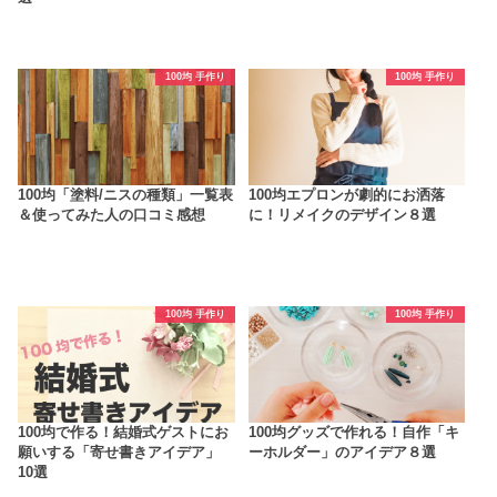
100均 手作り
100均 手作り
100均「塗料/ニスの種類」一覧表
100均エプロンが劇的にお洒落
＆使ってみた人の口コミ感想
に！リメイクのデザイン８選
100均 手作り
100均 手作り
100均で作る！結婚式ゲストにお
100均グッズで作れる！自作「キ
願いする「寄せ書きアイデア」
ーホルダー」のアイデア８選
10選