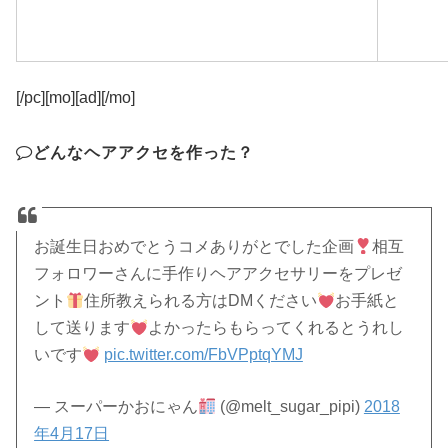
[/pc][mo][ad][/mo]
どんなヘアアクセを作った？
お誕生日おめでとうコメありがとでした企画
相互
フォロワーさんに手作りヘアアクセサリーをプレゼ
ント
住所教えられる方はDMください
お手紙と
して送ります
よかったらもらってくれるとうれし
いです
pic.twitter.com/FbVPptqYMJ
— スーパーかおにゃん
(@melt_sugar_pipi)
2018
年4月17日