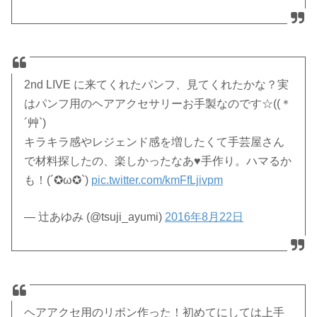
2nd LIVE に来てくれたパンフ、見てくれたかな？実
はパンフ用のヘアアクセサリーお手製なのです☆((＊
´艸`)
キラキラ感やレジェンド感を増したくて手芸屋さん
で材料探したの、楽しかったなあ♥手作り。ハマるか
も！(´✪ω✪`)
pic.twitter.com/kmFfLjivpm
— 辻あゆみ (@tsuji_ayumi)
2016年8月22日
ヘアアクセ用のリボン作った！初めてにしては上手