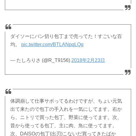
ダイソーにパン切り包丁まで売ってた！すごいな百
均。
pic.twitter.com/BTLANpqLQq
— たしろりさ (@R_T9156)
2018年2月23日
体調崩して仕事サボってるわけですが、ちょい元気
出て来たので包丁の手入れを一気にしてます。右か
ら、ニトリで買った包丁、野菜に使ってます。次、
昔から使ってる包丁、主に肉、魚に使ってます。
次、DAISOの包丁(出刃)こないだ買ってきたばか