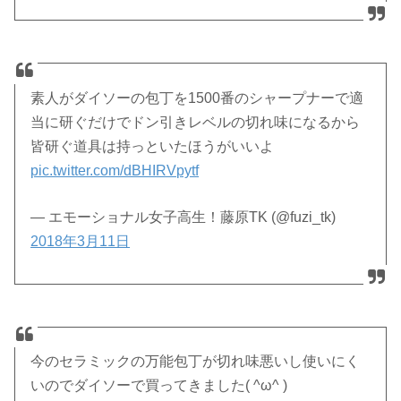
素人がダイソーの包丁を1500番のシャープナーで適
当に研ぐだけでドン引きレベルの切れ味になるから
皆研ぐ道具は持っといたほうがいいよ
pic.twitter.com/dBHIRVpytf
— エモーショナル女子高生！藤原TK (@fuzi_tk)
2018年3月11日
今のセラミックの万能包丁が切れ味悪いし使いにく
いのでダイソーで買ってきました( ^ω^ )