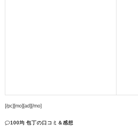
[/pc][mo][ad][/mo]
100均 包丁の口コミ＆感想