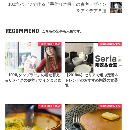
100均パーツで作る「手作り本棚」の参考デザイン
＆アイデア８選
RECOMMEND
こちらの記事も人気です。
100均 調理＆食品
100均 調理＆食品
「100均タンブラー」の着せ替え
【2018年】セリアで選ぶ定番＆
＆リメイクの参考デザインまとめ
トレンドのおすすめ陶器の食器一
覧
100均 調理＆食品
100均 調理＆食品