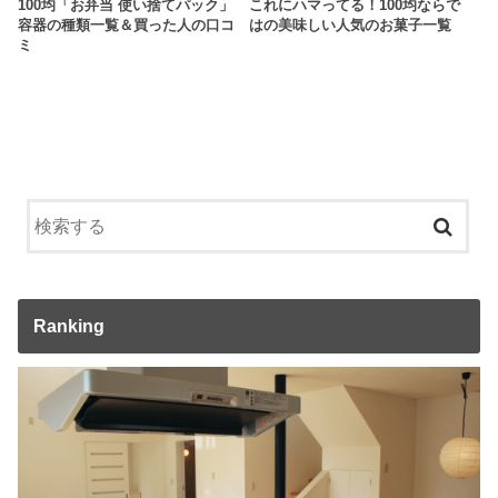
100均「お弁当 使い捨てパック」
これにハマってる！100均ならで
容器の種類一覧＆買った人の口コ
はの美味しい人気のお菓子一覧
ミ
Ranking