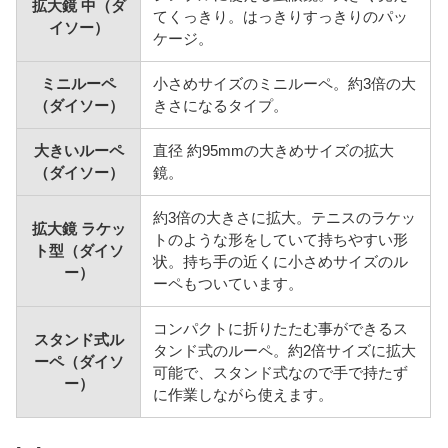
拡大鏡 中（ダ
てくっきり。はっきりすっきりのパッ
イソー）
ケージ。
ミニルーペ
小さめサイズのミニルーペ。約3倍の大
（ダイソー）
きさになるタイプ。
大きいルーペ
直径 約95mmの大きめサイズの拡大
（ダイソー）
鏡。
約3倍の大きさに拡大。テニスのラケッ
拡大鏡 ラケッ
トのような形をしていて持ちやすい形
ト型（ダイソ
状。持ち手の近くに小さめサイズのル
ー）
ーペもついています。
コンパクトに折りたたむ事ができるス
スタンド式ル
タンド式のルーペ。約2倍サイズに拡大
ーペ（ダイソ
可能で、スタンド式なので手で持たず
ー）
に作業しながら使えます。