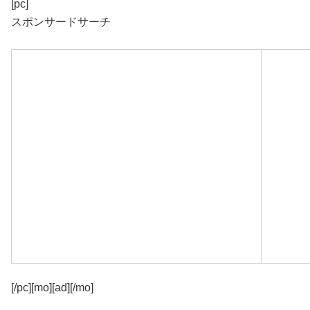
[pc]
スポンサードサーチ
[/pc][mo][ad][/mo]