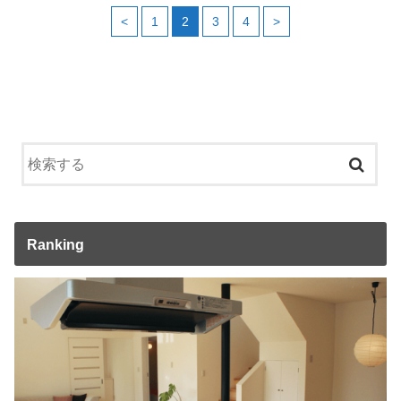
<
1
2
3
4
>
Ranking