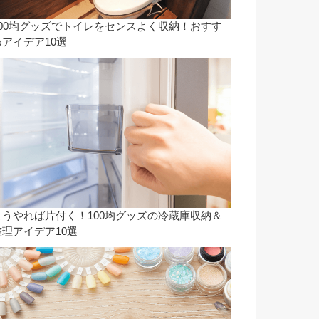
100均グッズでトイレをセンスよく収納！おすす
めアイデア10選
こうやれば片付く！100均グッズの冷蔵庫収納＆
整理アイデア10選