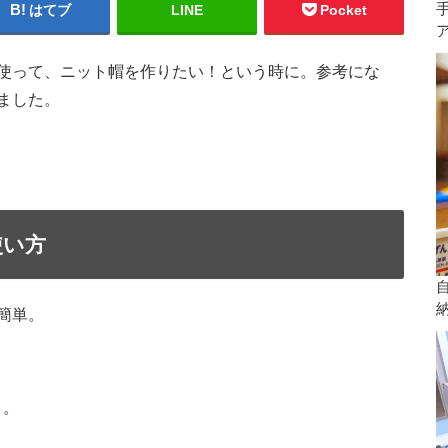
はてブ
LINE
Pocket
使って、ニット帽を作りたい！という時に。参考にな
ました。
使い方
簡単。
く。
。