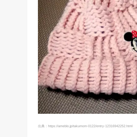
出典：https://ameblo.jp/takumom-0122/entry-12316942252.html