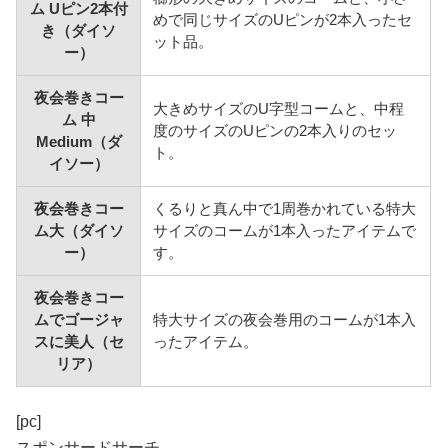
ム Uピン2本付
めで同じサイズのUピンが2本入ったセ
き（ダイソ
ット品。
ー）
夜会巻きコー
大きめサイズのU字型コームと、中程
ム 中
度のサイズのUピンの2本入りのセッ
Medium（ダ
ト。
イソー）
夜会巻きコー
くるりと真ん中で1周巻かれている特大
ム大（ダイソ
サイズのコームが1本入ったアイテムで
ー）
す。
夜会巻きコー
ムでゴージャ
特大サイズの夜会巻用のコームが1本入
スに美人（セ
ったアイテム。
リア）
[pc]
スポンサードサーチ