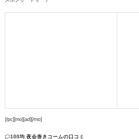
[/pc][mo][ad][/mo]
100均 夜会巻きコームの口コミ