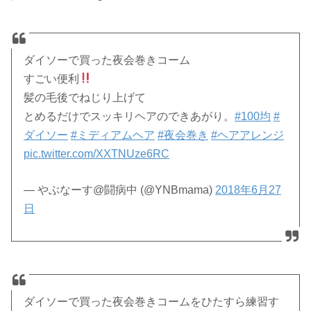
ダイソーで買った夜会巻きコーム
すごい便利
髪の毛後でねじり上げて
とめるだけでスッキリヘアのできあがり。
#100均
#
ダイソー
#ミディアムヘア
#夜会巻き
#ヘアアレンジ
pic.twitter.com/XXTNUze6RC
— やぶなーす@闘病中 (@YNBmama)
2018年6月27
日
ダイソーで買った夜会巻きコームをひたすら練習す