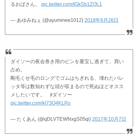
るおばさん。
pic.twitter.com/tGkSb1ZQL1
— あゆみねぇ (@ayuminee1012)
2018年6月26日
ダイソーの夜会巻き用のピンを重宝し過ぎて、買い
占め。
剛毛くせ毛のロングでゴムはちぎれる、壊れたバレ
ッタ等は数知れずな頭が収まるので死ぬほどオスス
メしたいです。 ♯ダイソー
pic.twitter.com/kI73O4KLRs
— たくあん (@qDLVTEWNxgS05qi)
2017年10月7日