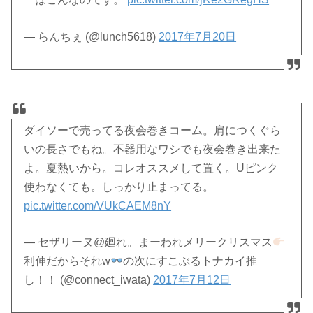
— らんちぇ (@lunch5618)
2017年7月20日
ダイソーで売ってる夜会巻きコーム。肩につくぐら
いの長さでもね。不器用なワシでも夜会巻き出来た
よ。夏熱いから。コレオススメして置く。Uピンク
使わなくても。しっかり止まってる。
pic.twitter.com/VUkCAEM8nY
— セザリーヌ@廻れ。まーわれメリークリスマス
利伸だからそれw
の次にすこぶるトナカイ推
し！！ (@connect_iwata)
2017年7月12日